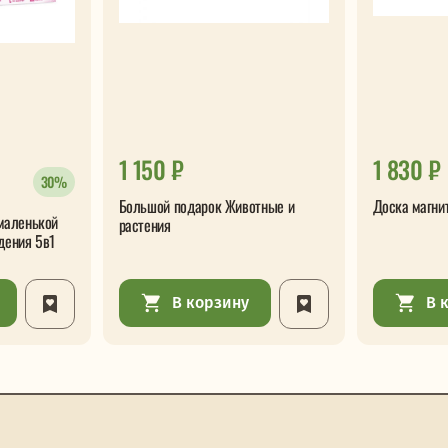
1 150 ₽
1 830 ₽
30%
Большой подарок Животные и
Доска магни
маленькой
растения
дения 5в1
В корзину
В 