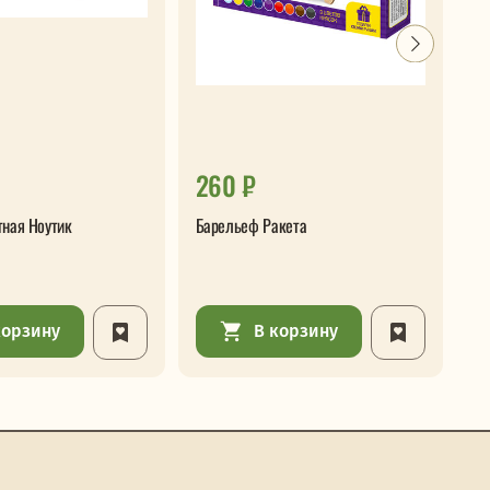
260 ₽
2
тная Ноутик
Барельеф Ракета
Ба
корзину
В корзину