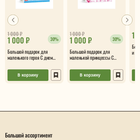
1 
1 000
₽
1 000
₽
1 000 ₽
1 000 ₽
30%
30%
Бол
Большой подарок для
Большой подарок для
и ра
маленького героя С днем
маленькой принцессы С
рождения 5в1
днем рождения 5в1
В корзину
В корзину
Большой ассортимент