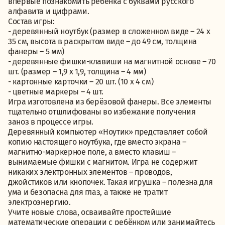
впервые познакомить ребёнка с буквами русского
алфавита и цифрами.
Состав игры:
- деревянный ноутбук (размер в сложенном виде – 24 х
35 см, высота в раскрытом виде – до 49 см, толщина
фанеры – 5 мм)
- деревянные фишки-клавиши на магнитной основе – 70
шт. (размер – 1,9 х 1,9, толщина – 4 мм)
- картонные карточки – 20 шт. (10 х 4 см)
- цветные маркеры – 4 шт.
Игра изготовлена из берёзовой фанеры. Все элементы
тщательно отшлифованы во избежание получения
заноз в процессе игры.
Деревянный компьютер «Ноутик» представляет собой
копию настоящего ноутбука, где вместо экрана –
магнитно-маркерное поле, а вместо клавиш –
вынимаемые фишки с магнитом. Игра не содержит
никаких электронных элементов – проводов,
джойстиков или кнопочек. Такая игрушка – полезна для
ума и безопасна для глаз, а также не тратит
электроэнергию.
Учите новые слова, осваивайте простейшие
математические операции с ребёнком или занимайтесь