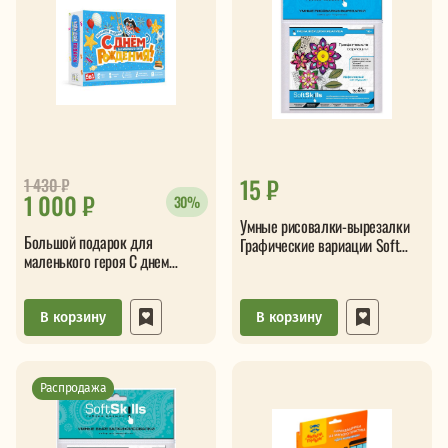
15 ₽
1 430
₽
1 000 ₽
30%
Умные рисовалки-вырезалки
Большой подарок для
Графические вариации Soft
маленького героя С днем
Skills Креативность
рождения 5в1
В корзину
В корзину
Распродажа