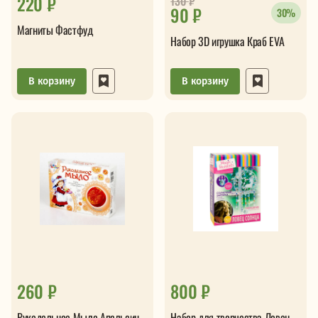
220 ₽
130
₽
90 ₽
30%
Магниты Фастфуд
Набор 3D игрушка Краб EVA
В корзину
В корзину
260 ₽
800 ₽
Рукодельное Мыло Апельсин
Набор для творчества Ловец