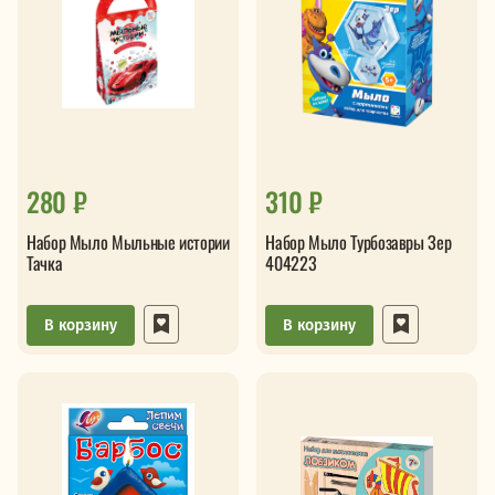
280 ₽
310 ₽
Набор Мыло Мыльные истории
Набор Мыло Турбозавры Зер
Тачка
404223
В корзину
В корзину