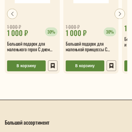
1 
1 000
₽
1 000
₽
1 000 ₽
1 000 ₽
30%
30%
Бол
Большой подарок для
Большой подарок для
и ра
маленького героя С днем
маленькой принцессы С
рождения 5в1
днем рождения 5в1
В корзину
В корзину
Большой ассортимент