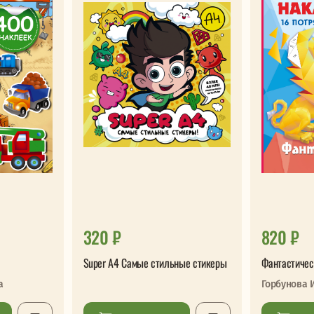
320 ₽
820 ₽
Super А4 Самые стильные стикеры
Фантастичес
а
Горбунова 