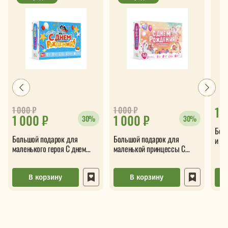
1 
1 000
₽
1 000
₽
1 000 ₽
1 000 ₽
30%
30%
Бол
Большой подарок для
Большой подарок для
и ра
маленького героя С днем
маленькой принцессы С
рождения 5в1
днем рождения 5в1
В корзину
В корзину