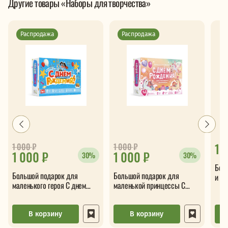
Другие товары «Наборы для творчества»
Распродажа
Распродажа
1 
1 000
₽
1 000
₽
1 000 ₽
1 000 ₽
30%
30%
Бол
Большой подарок для
Большой подарок для
и ра
маленького героя С днем
маленькой принцессы С
рождения 5в1
днем рождения 5в1
В корзину
В корзину