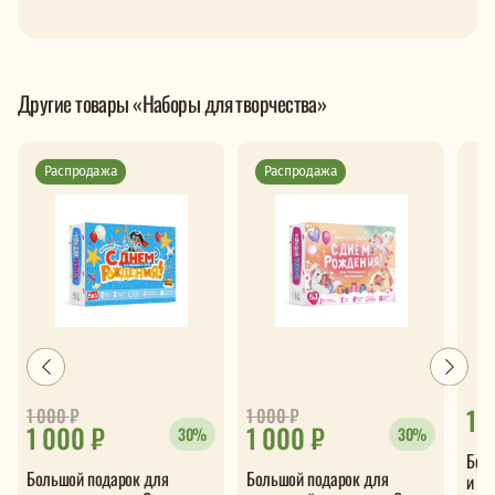
Другие товары «Наборы для творчества»
Распродажа
Распродажа
1 
1 000
₽
1 000
₽
1 000 ₽
1 000 ₽
30%
30%
Бол
Большой подарок для
Большой подарок для
и ра