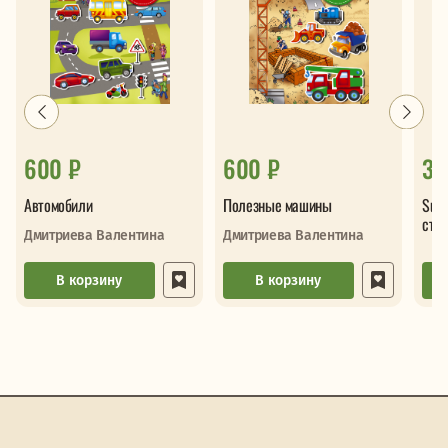
600 ₽
600 ₽
32
Автомобили
Полезные машины
Sup
сти
Дмитриева Валентина
Дмитриева Валентина
В корзину
В корзину