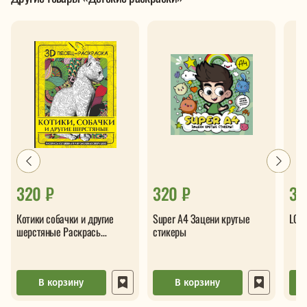
320 ₽
320 ₽
38
Котики собачки и другие
Super А4 Зацени крутые
LOL 
шерстяные Раскрась
стикеры
волшебный мир забавных
зверушек
В корзину
В корзину