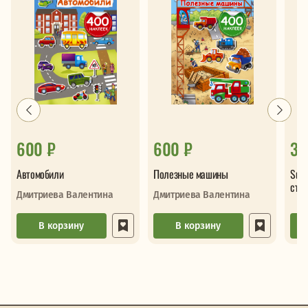
600 ₽
600 ₽
32
Автомобили
Полезные машины
Sup
сти
Дмитриева Валентина
Дмитриева Валентина
В корзину
В корзину