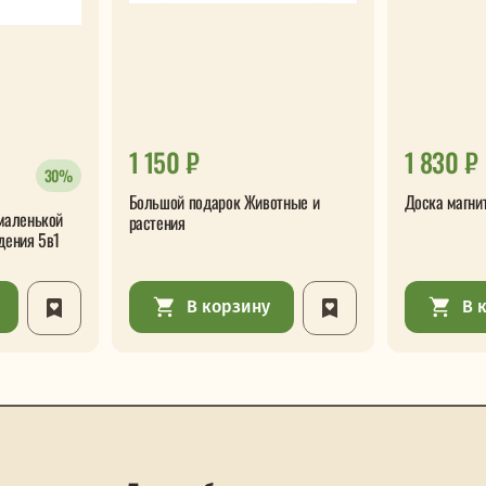
1 150 ₽
1 830 ₽
30%
Большой подарок Животные и
Доска магни
маленькой
растения
дения 5в1
В корзину
В 