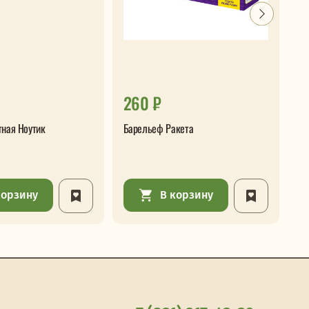
260 ₽
2
тная Ноутик
Барельеф Ракета
Ба
корзину
В корзину